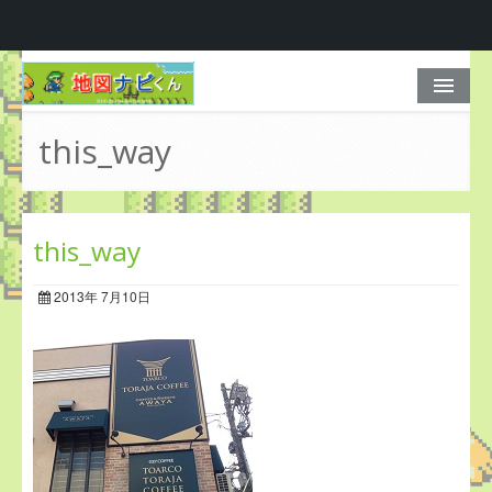
ホーム
this_way
もう、迷わせない
マップ一覧
this_way
料金プラン
2013年 7月10日